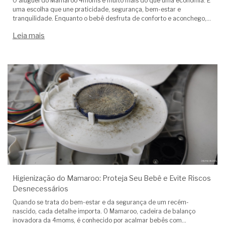
O aluguel do Mamaroo 4moms é muito mais do que uma economia. É
uma escolha que une praticidade, segurança, bem-estar e
tranquilidade. Enquanto o bebê desfruta de conforto e aconchego,
os pais têm a oportunidade de viver os primeiros meses com mais
Leia mais
leveza e qualidade de vida. Ao escolher a Alugue Mamaroo®, você
opta pela maior empresa especializada em Mamaroo Originais do
Brasil, com higienização profissional, equipe técnica de confiança e
atendimento humanizado. Tudo isso para que essa fase tão especial
da vida seja vivida com mais tranquilidade, saúde e amor.
Higienização do Mamaroo: Proteja Seu Bebê e Evite Riscos
Desnecessários
Quando se trata do bem-estar e da segurança de um recém-
nascido, cada detalhe importa. O Mamaroo, cadeira de balanço
inovadora da 4moms, é conhecido por acalmar bebês com