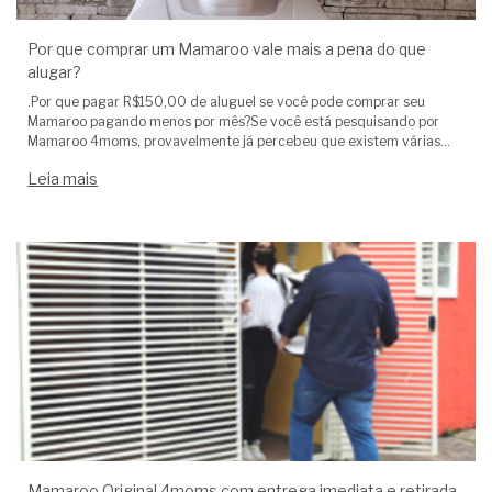
Por que comprar um Mamaroo vale mais a pena do que
alugar?
.Por que pagar R$150,00 de aluguel se você pode comprar seu
Mamaroo pagando menos por mês?Se você está pesquisando por
Mamaroo 4moms, provavelmente já percebeu que existem várias
ofertas de aluguel por volta de R$150,00 mensais.À primeira vista
Leia mais
parec
Mamaroo Original 4moms com entrega imediata e retirada