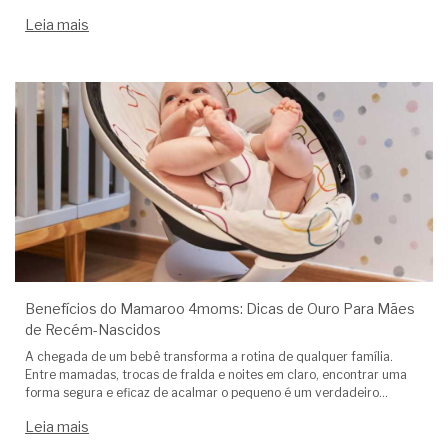
movimentos que imitam os braços dos pais. Mas há um ponto
Leia mais
fundamental que muita
Benefícios do Mamaroo 4moms: Dicas de Ouro Para Mães
de Recém-Nascidos
A chegada de um bebê transforma a rotina de qualquer família.
Entre mamadas, trocas de fralda e noites em claro, encontrar uma
forma segura e eficaz de acalmar o pequeno é um verdadeiro
presente. É exatamente aqui que o Mamaroo 4moms se destaca
Leia mais
como