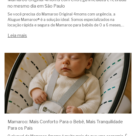
no mesmo dia em São Paulo
Se você precisa do Mamaroo Original 4moms com urgência, a
Alugue Mamaroo® é a solução ideal. Somos especializados na
locação rápida e segura de Mamaroo para bebês de 0 a 6 meses,
com a comodidade de retirada em loja física com horário agendado
Leia mais
ou ent
Mamaroo: Mais Conforto Para o Bebê, Mais Tranquilidade
Para os Pais