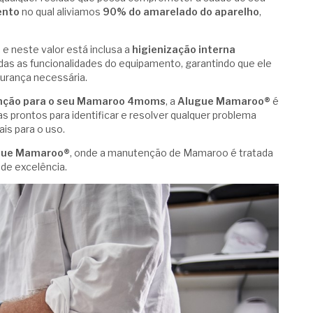
ento
no qual aliviamos
90% do amarelado do aparelho
,
, e neste valor está inclusa a
higienização interna
das as funcionalidades do equipamento, garantindo que ele
gurança necessária.
nção para o seu Mamaroo 4moms
, a
Alugue Mamaroo®
é
 prontos para identificar e resolver qualquer problema
is para o uso.
gue Mamaroo®
, onde a manutenção de Mamaroo é tratada
de excelência.