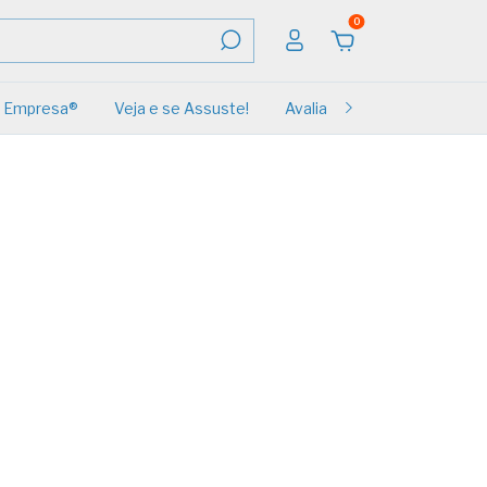
0
Empresa®
Veja e se Assuste!
Avaliações
Renovação