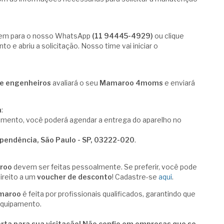
gem para o nosso WhatsApp
(11 94445-4929)
ou clique
o e abriu a solicitação. Nosso time vai iniciar o
 e engenheiros
avaliará o seu
Mamaroo 4moms
e enviará
a
:
amento, você poderá agendar a entrega do aparelho no
ependência, São Paulo - SP, 03222-020
.
roo
devem ser feitas pessoalmente. Se preferir, você pode
ireito a um
voucher de desconto
! Cadastre-se
aqui
.
maroo
é feita por profissionais qualificados, garantindo que
equipamento.
berta para sua visitação! Não confie em empresas que se