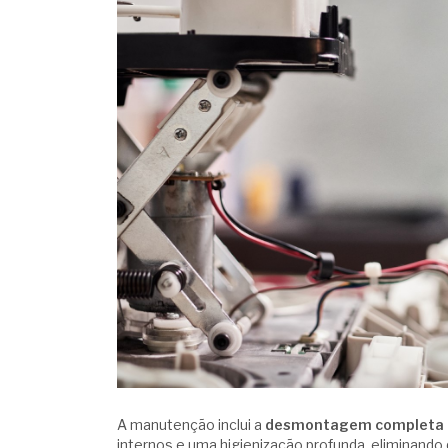
A manutenção inclui a
desmontagem completa 
internos e uma higienização profunda, eliminand