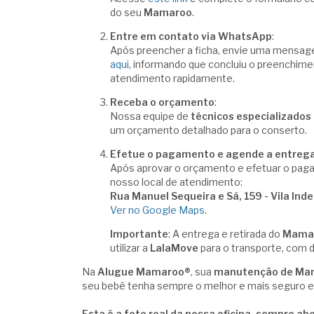
do seu
Mamaroo
.
Entre em contato via WhatsApp
:
Após preencher a ficha, envie uma mensa
aqui
, informando que concluiu o preenchiment
atendimento rapidamente.
Receba o orçamento
:
Nossa equipe de
técnicos especializados
um orçamento detalhado para o conserto.
Efetue o pagamento e agende a entreg
Após aprovar o orçamento e efetuar o pag
nosso local de atendimento:
Rua Manuel Sequeira e Sá, 159 - Vila Ind
Ver no Google Maps
.
Importante
: A entrega e retirada do
Mama
utilizar a
LalaMove
para o transporte, com d
Na
Alugue Mamaroo®
, sua
manutenção de Ma
seu bebê tenha sempre o melhor e mais seguro 
Esta é a foto real da nossa oficina, sempre a