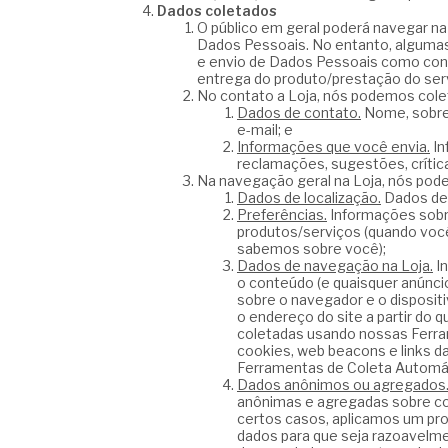
Dados coletados
O público em geral poderá navegar na
Dados Pessoais. No entanto, algumas
e envio de Dados Pessoais como concl
entrega do produto/prestação do serv
No contato a Loja, nós podemos cole
Dados de contato.
Nome, sobre
e-mail; e
Informações que você envia.
In
reclamações, sugestões, críticas
Na navegação geral na Loja, nós pod
Dados de localização.
Dados de 
Preferências.
Informações sobre
produtos/serviços (quando você
sabemos sobre você);
Dados de navegação na Loja.
In
o conteúdo (e quaisquer anúncio
sobre o navegador e o dispositi
o endereço do site a partir do
coletadas usando nossas Ferra
cookies, web beacons e links d
Ferramentas de Coleta Automát
Dados anônimos ou agregados
anônimas e agregadas sobre co
certos casos, aplicamos um pr
dados para que seja razoavelme