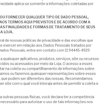
Privacidade aplica-se somente a informações coletadas por
 OU FORNECER QUALQUER TIPO DE DADO PESSOAL,
AOS TERMOS AQUI PREVISTOS E DE ACORDO COM A
E AS FINALIDADES E FORMAS DE TRATAMENTO DE SEUS
A LOJA.
ral de nossas práticas de privacidade e das escolhas que
de exercer em relação aos Dados Pessoais tratados por
e Dados Pessoais, entre em contato com 11 94445-4929
 a quaisquer aplicativos, produtos, serviços, site ou recursos
recidos ou acessados por meio da Loja. O acesso a esses
ultar na coleta ou compartilhamento de informações sobre
ssamos ou fazemos quaisquer representações sobre esses
ade, que podem ser diferentes das nossas. Recomendamos
uer site com o qual você interaja antes de permitir a coleta e
 outras pessoas físicas, você declara ter a competência
 necessário para autorizar o uso de tais informações nos