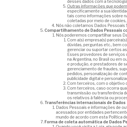
desses dados com a tecnologia 
Outras informações que podemo
especificamente a sua identida
tais como informações sobre na
coletadas por meio de cookies, 
Nós não coletamos Dados Pessoais S
Compartilhamento de Dados Pessoais co
Nós poderemos compartilhar seus D
Com a(s) empresa(s) parceira(s
dúvidas, perguntas etc., bem c
gerenciar ou suportar certos 
Esses provedores de serviços o
na Argentina, no Brasil ou em o
e produção, e prestadores de
gerenciamento de fraudes, sup
pedidos, personalização de cont
publicidade digital e personaliz
Com terceiros, com o objetivo d
Com terceiros, caso ocorra qual
transmissão ou transferência de
os relativos à falência ou proc
Transferências internacionais de Dados
Dados Pessoais e informações de out
acessados por entidades pertencente
mundo de acordo com esta Política de
Forma de coleta automática de Dados P
Quando você visita a Loja, ela pode 