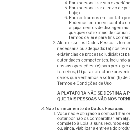
Para personalizar sua experiênc
Para personalizar o envio de p
Loja; e
Para entrarmos em contato por
Podemos entrar em contato co
equipamentos de discagem auto
qualquer outro meio de comunic
termos da lei e para fins comerc
Além disso, os Dados Pessoais forne
necessária ou adequada:
(a)
nos term
exigências de processo judicial;
(c)
par
autoridades competentes, incluindo au
nossas operações;
(e)
para proteger 
terceiros;
(f)
para detectar e prevenir
danos que venhamos a sofrer;
(h)
de o
Termos e Condições de Uso.
A PLATAFORA NÃO SE DESTINA A 
QUE TAIS PESSOAS NÃO NOS FOR
Não fornecimento de Dados Pessoais
Você não é obrigado a compartilhar o
optar por não os compartilhar, em a
completo à Loja, alguns recursos espe
ou, ainda, viabilizar a entrega do pro