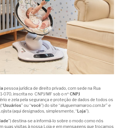
da
pessoa jurídica de direito privado, com sede na Rua
1-070, inscrita no CNPJ/MF sob o nº
CNPJ
sério e zela pela segurança e proteção de dados de todos os
(“
Usuários
” ou “
você
”) do site “aluguemamaroo.com.br” e
 Lojista (aqui designados, simplesmente, “
Loja
”).
idade
”) destina-se a informá-lo sobre o modo como nós
em suas visitas à nossa Loja e em mensagens que trocamos