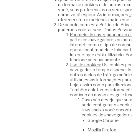
na forma de cookies e de outras tec
você, suas preferências ou seu dispos
como você espera. As informações g
oferecer uma experiência na internet
De acordo com esta Política de Priva
podemos coletar seus Dados Pessoais 
Por meio do navegador ou do di
parte dos navegadores ou auto
internet, como o tipo de compu
operacional, modelo e fabricant
Internet que está utilizando. P
funcione adequadamente.
Uso de cookies:
Os cookies per
navegador, o tempo dispendido n
outros dados de tráfego anôni
utilizar essas informações para,
Loja, assim como para direciona
Também coletamos informações 
contínuo do nosso design e fun
Caso não deseje que sua
pode configurar os cooki
links abaixo você encont
cookies dos navegadores 
Google Chrome
Mozilla Firefox