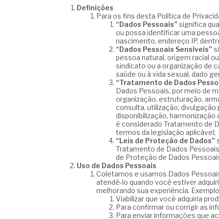
Definições
Para os fins desta Política de Privaci
“Dados Pessoais”
significa qu
ou possa identificar uma pesso
nascimento, endereço IP, dentr
“Dados Pessoais Sensíveis”
si
pessoa natural, origem racial ou 
sindicato ou a organização de ca
saúde ou à vida sexual, dado ge
“Tratamento de Dados Pesso
Dados Pessoais, por meio de me
organização, estruturação, ar
consulta, utilização, divulgaçã
disponibilização, harmonização
é considerado Tratamento de D
termos da legislação aplicável;
“Leis de Proteção de Dados”
s
Tratamento de Dados Pessoais, i
de Proteção de Dados Pessoais
Uso de Dados Pessoais
Coletamos e usamos Dados Pessoais 
atendê-lo quando você estiver adquir
melhorando sua experiência. Exempl
Viabilizar que você adquiria pro
Para confirmar ou corrigir as 
Para enviar informações que ac