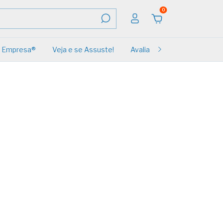
0
Empresa®
Veja e se Assuste!
Avaliações
Renovação