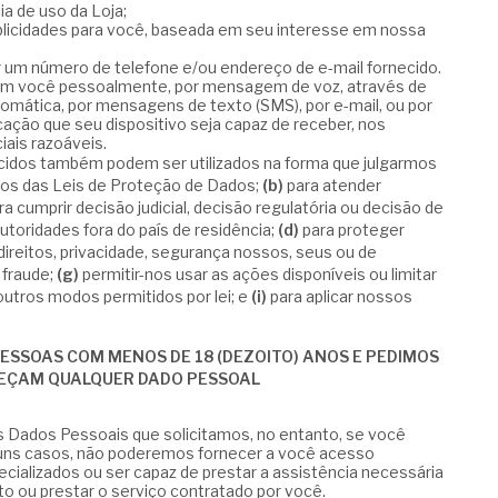
ia de uso da Loja;
ublicidades para você, baseada em seu interesse em nossa
 um número de telefone e/ou endereço de e-mail fornecido.
m você pessoalmente, por mensagem de voz, através de
mática, por mensagens de texto (SMS), por e-mail, ou por
ação que seu dispositivo seja capaz de receber, nos
iais razoáveis.
cidos também podem ser utilizados na forma que julgarmos
os das Leis de Proteção de Dados;
(b)
para atender
a cumprir decisão judicial, decisão regulatória ou decisão de
toridades fora do país de residência;
(d)
para proteger
direitos, privacidade, segurança nossos, seus ou de
 fraude;
(g)
permitir-nos usar as ações disponíveis ou limitar
utros modos permitidos por lei; e
(i)
para aplicar nossos
PESSOAS COM MENOS DE 18 (DEZOITO) ANOS E PEDIMOS
NEÇAM QUALQUER DADO PESSOAL
s Dados Pessoais que solicitamos, no entanto, se você
lguns casos, não poderemos fornecer a você acesso
cializados ou ser capaz de prestar a assistência necessária
duto ou prestar o serviço contratado por você.