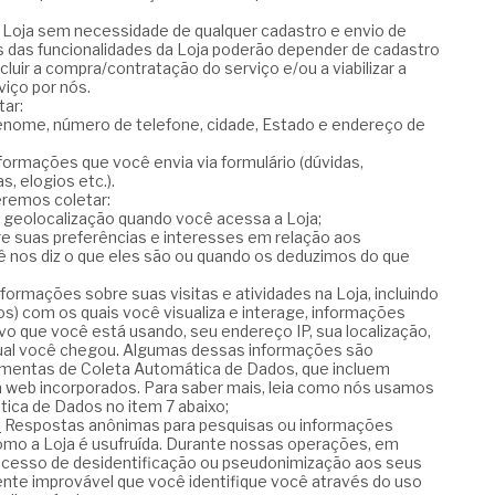
 Loja sem necessidade de qualquer cadastro e envio de
 das funcionalidades da Loja poderão depender de cadastro
uir a compra/contratação do serviço e/ou a viabilizar a
iço por nós.
tar:
nome, número de telefone, cidade, Estado e endereço de
formações que você envia via formulário (dúvidas,
, elogios etc.).
eremos coletar:
geolocalização quando você acessa a Loja;
 suas preferências e interesses em relação aos
 nos diz o que eles são ou quando os deduzimos do que
formações sobre suas visitas e atividades na Loja, incluindo
s) com os quais você visualiza e interage, informações
vo que você está usando, seu endereço IP, sua localização,
 qual você chegou. Algumas dessas informações são
mentas de Coleta Automática de Dados, que incluem
a web incorporados. Para saber mais, leia como nós usamos
ica de Dados no item 7 abaixo;
.
Respostas anônimas para pesquisas ou informações
mo a Loja é usufruída. Durante nossas operações, em
ocesso de desidentificação ou pseudonimização aos seus
nte improvável que você identifique você através do uso