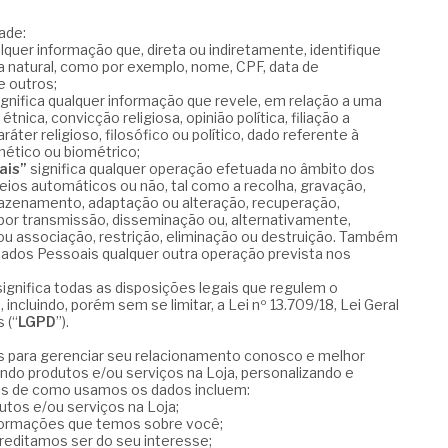
dade:
alquer informação que, direta ou indiretamente, identifique
a natural, como por exemplo, nome, CPF, data de
e outros;
gnifica qualquer informação que revele, em relação a uma
étnica, convicção religiosa, opinião política, filiação a
ráter religioso, filosófico ou político, dado referente à
nético ou biométrico;
ais”
significa qualquer operação efetuada no âmbito dos
ios automáticos ou não, tal como a recolha, gravação,
mazenamento, adaptação ou alteração, recuperação,
o por transmissão, disseminação ou, alternativamente,
 ou associação, restrição, eliminação ou destruição. Também
ados Pessoais qualquer outra operação prevista nos
ignifica todas as disposições legais que regulem o
ncluindo, porém sem se limitar, a Lei nº 13.709/18, Lei Geral
 (“
LGPD
”).
para gerenciar seu relacionamento conosco e melhor
indo produtos e/ou serviços na Loja, personalizando e
os de como usamos os dados incluem:
dutos e/ou serviços na Loja;
informações que temos sobre você;
reditamos ser do seu interesse;