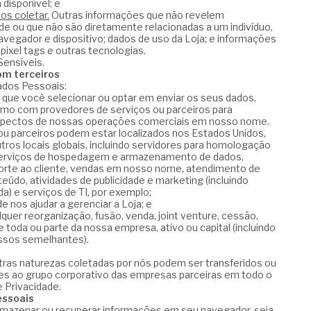
disponível; e
s coletar.
Outras informações que não revelem
de ou que não são diretamente relacionadas a um indivíduo,
vegador e dispositivo; dados de uso da Loja; e informações
pixel tags e outras tecnologias.
ensíveis.
m terceiros
ados Pessoais:
) que você selecionar ou optar em enviar os seus dados,
omo com provedores de serviços ou parceiros para
aspectos de nossas operações comerciais em nosso nome.
u parceiros podem estar localizados nos Estados Unidos,
utros locais globais, incluindo servidores para homologação
 serviços de hospedagem e armazenamento de dados,
orte ao cliente, vendas em nosso nome, atendimento de
eúdo, atividades de publicidade e marketing (incluindo
ada) e serviços de TI, por exemplo;
e nos ajudar a gerenciar a Loja; e
quer reorganização, fusão, venda, joint venture, cessão,
 toda ou parte da nossa empresa, ativo ou capital (incluindo
essos semelhantes).
ras naturezas coletadas por nós podem ser transferidos ou
s ao grupo corporativo das empresas parceiras em todo o
 Privacidade.
essoais
armazenar ou recuperar informações em seu navegador, seja