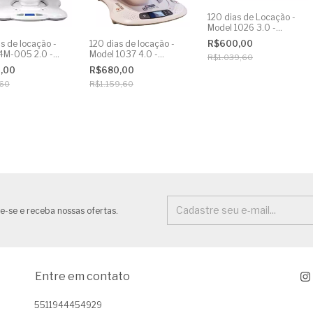
120 dias de Locação -
Model 1026 3.0 -
Aluguel Mamaroo
R$600,00
s de locação -
120 dias de locação -
4M-005 2.0 -
Model 1037 4.0 -
R$1.039,60
l Mamaroo
Aluguel Mamaroo
0,00
R$680,00
,60
R$1.159,60
e-se e receba nossas ofertas.
Entre em contato
5511944454929