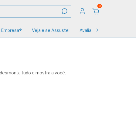
0
Empresa®
Veja e se Assuste!
Avaliações
Renovação
 desmonta tudo e mostra a você.