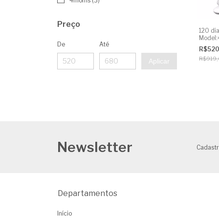
4moms (3)
Preço
120 dia
Model:
De
Até
Alugue
R$52
R$919
Aplicar
Newsletter
Cadastr
Departamentos
Início